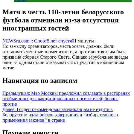
Матч в честь 110-летия белорусского
футбола отменили из-за отсутствия
иностранных гостей
NEWSru.com :: Спорт
5 лет спустя
0
1 минуты
По замыслу организаторов, честь хозяев должны были
отстаивать местные знаменитости, а противостоять им была
призвана сборная Старого Света. Однако зарубежные звезды
один за одним стали отказываться от участия в юбилейном
матче.
Навигация по записям
Предыдущая:
Мэр Москвы предложил создавать в ресторанах
особые зоны для вакцинированных посетителей, бизнес
против
Далее:
Госдеп рекомендовал американцам не ездить в
Белоруссию из-за рисков задержания и “избирательного
применения законов” в стране
Похожие новости