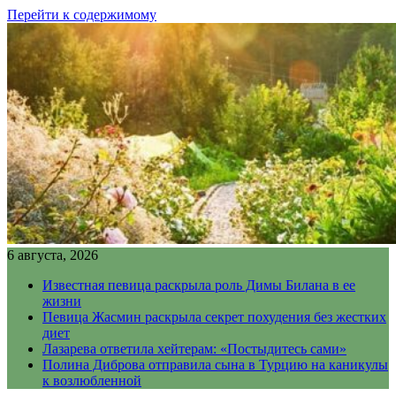
Перейти к содержимому
6 августа, 2026
Известная певица раскрыла роль Димы Билана в ее
жизни
Певица Жасмин раскрыла секрет похудения без жестких
диет
Лазарева ответила хейтерам: «Постыдитесь сами»
Полина Диброва отправила сына в Турцию на каникулы
к возлюбленной