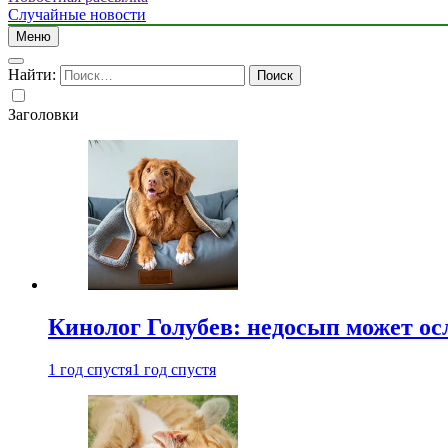
Случайные новости
Меню
Найти:
Заголовки
Кинолог Голубев: недосып может ос
1 год спустя
1 год спустя