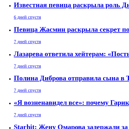
Известная певица раскрыла роль Д
6 дней спустя
Певица Жасмин раскрыла секрет пох
7 дней спустя
Лазарева ответила хейтерам: «Пост
7 дней спустя
Полина Диброва отправила сына в 
7 дней спустя
«Я возненавидел все»: почему Гарик
7 дней спустя
Starhit: Жену Омарова задержали з