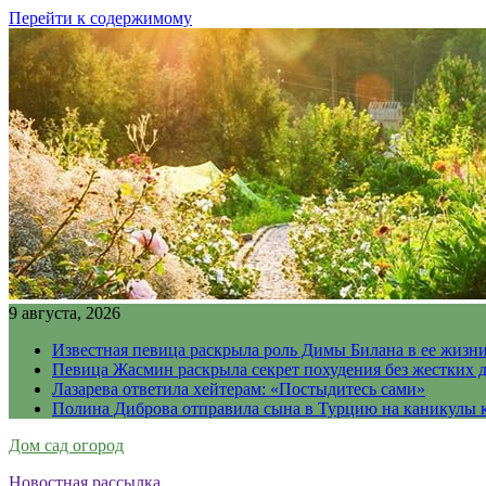
Перейти к содержимому
9 августа, 2026
Известная певица раскрыла роль Димы Билана в ее жизн
Певица Жасмин раскрыла секрет похудения без жестких 
Лазарева ответила хейтерам: «Постыдитесь сами»
Полина Диброва отправила сына в Турцию на каникулы 
Дом сад огород
Новостная рассылка