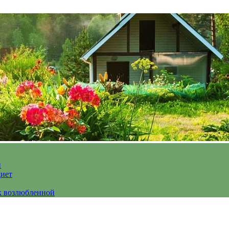
и
диет
к возлюбленной