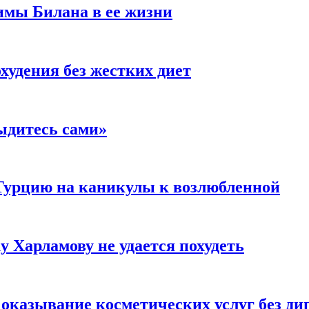
имы Билана в ее жизни
удения без жестких диет
ыдитесь сами»
Турцию на каникулы к возлюбленной
у Харламову не удается похудеть
а оказывание косметических услуг без д