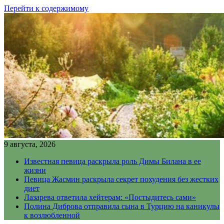
Перейти к содержимому
9 августа, 2026
Известная певица раскрыла роль Димы Билана в ее
жизни
Певица Жасмин раскрыла секрет похудения без жестких
диет
Лазарева ответила хейтерам: «Постыдитесь сами»
Полина Диброва отправила сына в Турцию на каникулы
к возлюбленной