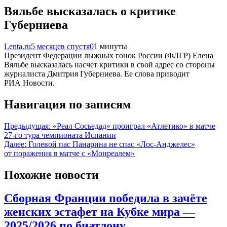
Вяльбе высказалась о критике
Губерниева
Lenta.ru
5 месяцев спустя
0
1 минуты
Президент Федерации лыжных гонок России (ФЛГР) Елена
Вяльбе высказалась насчет критики в свой адрес со стороны
журналиста Дмитрия Губерниева. Ее слова приводит
РИА Новости.
Навигация по записям
Предыдущая:
«Реал Сосьедад» проиграл «Атлетико» в матче
27-го тура чемпионата Испании
Далее:
Голевой пас Панарина не спас «Лос-Анджелес»
от поражения в матче с «Монреалем»
Похожие новости
Сборная Франции победила в зачёте
женских эстафет на Кубке мира —
2025/2026 по биатлону